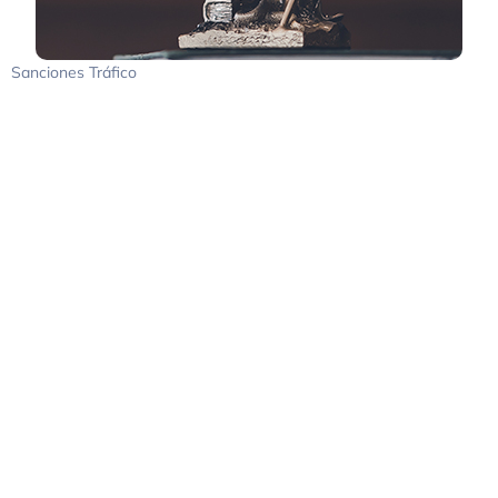
Sanciones Tráfico
Contacte con
nosotros, su
consulta será
resuelta a la
mayor
brevedad
posible por
uno de
nuestros
profesionales.