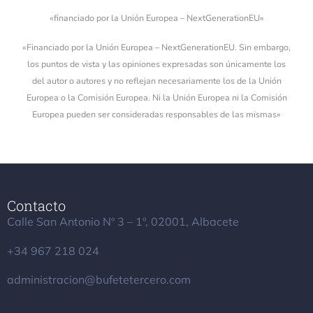
«financiado por la Unión Europea – NextGenerationEU»
«Financiado por la Unión Europea – NextGenerationEU. Sin embargo,
los puntos de vista y las opiniones expresadas son únicamente los
del autor o autores y no reflejan necesariamente los de la Unión
Europea o la Comisión Europea. Ni la Unión Europea ni la Comisión
Europea pueden ser consideradas responsables de las mismas»
Contacto
Calle San Antonio Nº 3 – 1º, 02001, Albacete
+34
967 218 024
administracion@bufetetercero.com