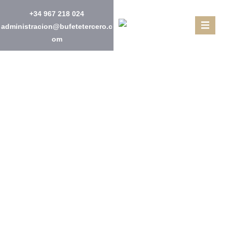
+34 967 218 024
administracion@bufetetercero.c
om
Política De Cookies