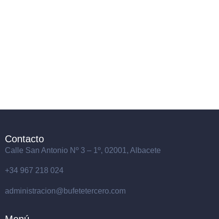
Contacto
Calle San Antonio Nº 3 – 1º, 02001, Albacete
+34
967 218 024
administracion@bufetetercero.com